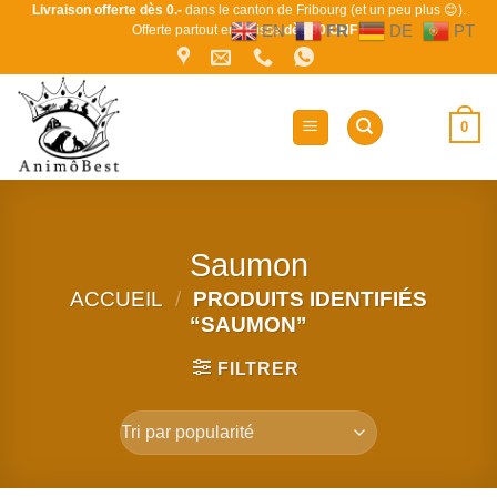
Passer
Livraison offerte dès 0.-
dans le canton de Fribourg (et un peu plus 😊).
EN
FR
DE
PT
Offerte partout en Suisse
dès 80 CHF !
au
contenu
0
Saumon
ACCUEIL
/
PRODUITS IDENTIFIÉS
“SAUMON”
FILTRER