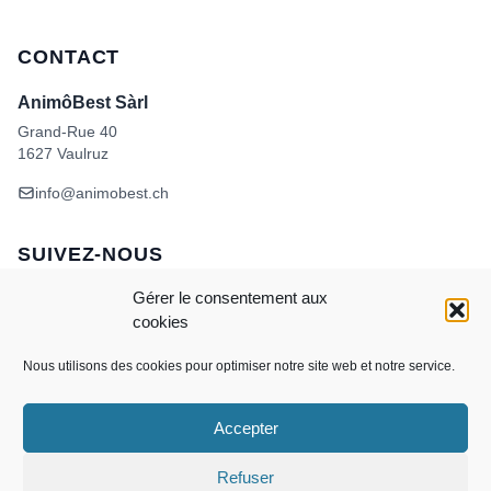
CONTACT
AnimôBest Sàrl
Grand-Rue 40
1627 Vaulruz
info@animobest.ch
SUIVEZ-NOUS
Gérer le consentement aux
cookies
Nous utilisons des cookies pour optimiser notre site web et notre service.
Accepter
Visa
MasterCard
Credit
Facture
Twint
Card
CONDITIONS GÉNÉRALES DE VENTE
Refuser
POLITIQUE DE COOKIES
ANIMÔBEST