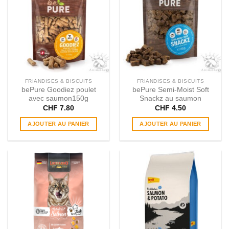
Les
options
peuvent
être
choisies
sur
la
page
FRIANDISES & BISCUITS
FRIANDISES & BISCUITS
du
bePure Goodiez poulet
bePure Semi​-​Moist Soft
produit
avec saumon150g
Snackz au saumon
CHF
7.80
CHF
4.50
AJOUTER AU PANIER
AJOUTER AU PANIER