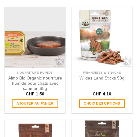
NOURRITURE HUMIDE
FRIANDISES & SNACKS
Almo Bio Organic nourriture
Wildes Land Sticks 50g
humide pour chats avec
saumon 85g
CHF
1.50
CHF
4.10
AJOUTER AU PANIER
CHOIX DES OPTIONS
Ce
produit
a
plusieurs
variations.