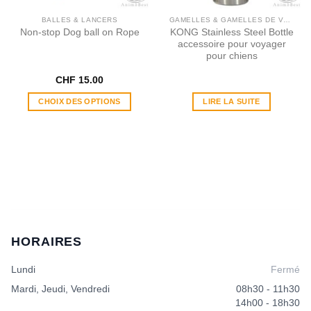
BALLES & LANCERS
GAMELLES & GAMELLES DE VOYAGE
Non-stop Dog ball on Rope
KONG Stainless Steel Bottle
accessoire pour voyager
pour chiens
CHF
15.00
CHOIX DES OPTIONS
LIRE LA SUITE
Ce
produit
a
plusieurs
variations.
Les
options
peuvent
être
HORAIRES
choisies
sur
Lundi
Fermé
la
page
Mardi, Jeudi, Vendredi
08h30 - 11h30
du
14h00 - 18h30