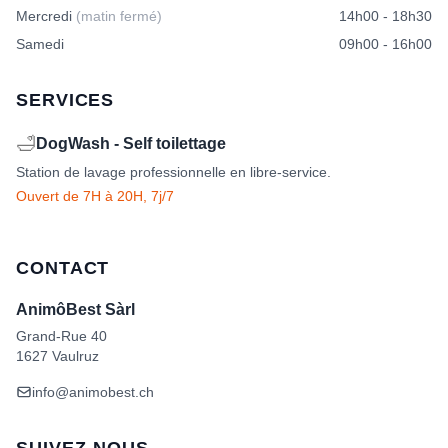
produit
Mercredi
(matin fermé)
14h00 - 18h30
Samedi
09h00 - 16h00
SERVICES
🛁
DogWash - Self toilettage
Station de lavage professionnelle en libre-service.
Ouvert de 7H à 20H, 7j/7
CONTACT
AnimôBest Sàrl
Grand-Rue 40
1627 Vaulruz
info@animobest.ch
SUIVEZ-NOUS